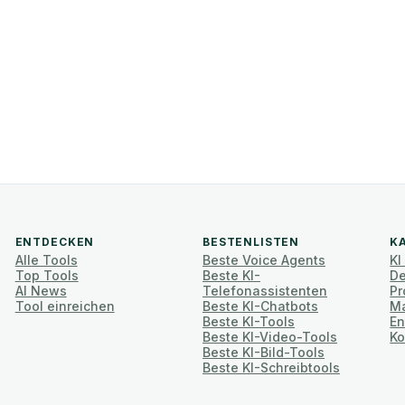
ENTDECKEN
BESTENLISTEN
K
Alle Tools
Beste Voice Agents
KI
Top Tools
Beste KI-
De
AI News
Telefonassistenten
Pr
Tool einreichen
Beste KI-Chatbots
Ma
Beste KI-Tools
En
Beste KI-Video-Tools
Ko
Beste KI-Bild-Tools
Beste KI-Schreibtools