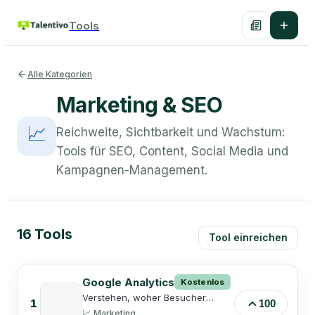
Tools
Alle Kategorien
Marketing & SEO
📈
Reichweite, Sichtbarkeit und Wachstum:
Tools für SEO, Content, Social Media und
Kampagnen-Management.
16
Tools
Tool einreichen
Google Analytics
Kostenlos
Verstehen, woher Besucher
1
100
kommen und was sie tun.
📈
Marketing