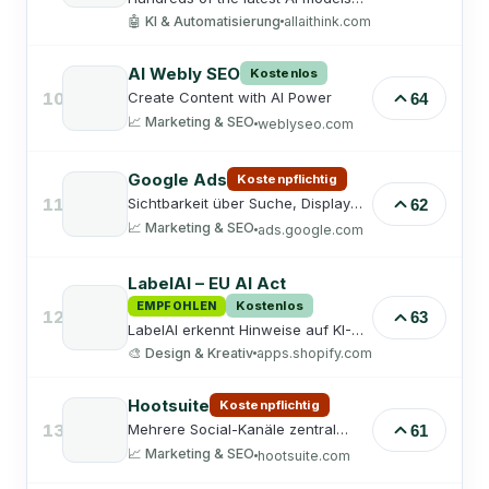
discuss your question together and
🤖
KI & Automatisierung
allaithink.com
converge on one answer. Powered
by BEK Service GmbH.
AI Webly SEO
Kostenlos
10
Create Content with AI Power
64
📈
Marketing & SEO
weblyseo.com
Google Ads
Kostenpflichtig
11
Sichtbarkeit über Suche, Display
62
und YouTube.
📈
Marketing & SEO
ads.google.com
LabelAI – EU AI Act
Kostenlos
EMPFOHLEN
12
63
LabelAI erkennt Hinweise auf KI-
generierte Bilder in Shopify-Shops,
🎨
Design & Kreativ
apps.shopify.com
ermöglicht deren Prüfung und
Kennzeichnung und zeigt
bestätigte Hinweise automatisch im
Hootsuite
Kostenpflichtig
Store an.
13
Mehrere Social-Kanäle zentral
61
steuern.
📈
Marketing & SEO
hootsuite.com