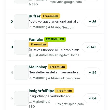
analytics.google.com
& SEO
Buffer
Freemium
2
Posts vorausplanen und auf allen
86
Kanälen veröffentlichen.
📈
Marketing & SEO
buffer.com
Famulor
EMPFOHLEN
Freemium
3
143
🚀 Revolutionäre KI-Telefonie mit
Prepaid-Tarif. Nie wieder
🤖
KI & Automatisierung
famulor.de
verpasste Anrufe! Famulor ist
Deutschlands führender KI-
Telefonassistent - menschlich,
Mailchimp
Freemium
intelligent, 24/7 verfügbar.
4
Newsletter erstellen, versenden
84
DSGVO-konform, in der EU
und automatisieren.
gehostet. Jetzt kostenlos testen!
📈
Marketing & SEO
mailchimp.com
InsightfulPipe
Freemium
InsightfulPipe verbindet 45+
5
84
Marketing-Plattformen (Google
📈
Marketing &
Ads, Facebook Ads, GA4, TikTok,
insightfulpipe.com
SEO
Shopify u.v.m.) per MCP mit Claude,