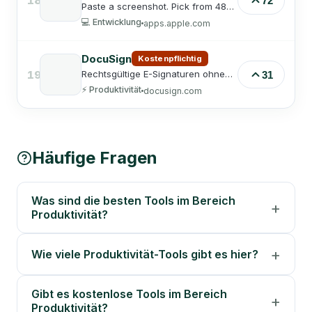
18
72
Paste a screenshot. Pick from 48
hand-crafted backgrounds (14 live-
💻
Entwicklung
apps.apple.com
animated). Export as PNG, GIF or
real H.264 MP4 — 100% in your
browser.
DocuSign
Kostenpflichtig
19
Rechtsgültige E-Signaturen ohne
31
Drucker.
⚡
Produktivität
docusign.com
Häufige Fragen
Was sind die besten Tools im Bereich
Produktivität?
Wie viele Produktivität-Tools gibt es hier?
Gibt es kostenlose Tools im Bereich
Produktivität?