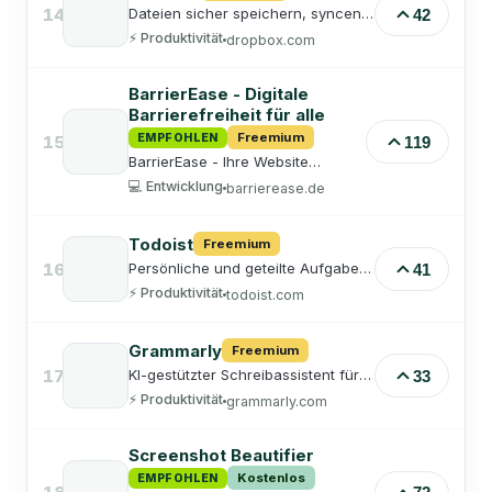
14
Dateien sicher speichern, syncen
42
und teilen.
⚡
Produktivität
dropbox.com
BarrierEase - Digitale
Barrierefreiheit für alle
Freemium
EMPFOHLEN
15
119
BarrierEase - Ihre Website
barrierefrei machen in nur 2
💻
Entwicklung
barrierease.de
Minuten. WCAG 2.1 konform,
DSGVO-compliant. Accessibility
Widget für WordPress, Shopify,
Todoist
Freemium
Shopware & alle CMS. Kostenlos
testen!
16
Persönliche und geteilte Aufgaben
41
sauber organisiert.
⚡
Produktivität
todoist.com
Grammarly
Freemium
17
KI-gestützter Schreibassistent für
33
Grammatik, Stil, Ton und Klarheit –
⚡
Produktivität
grammarly.com
überall wo du schreibst.
Screenshot Beautifier
Kostenlos
EMPFOHLEN