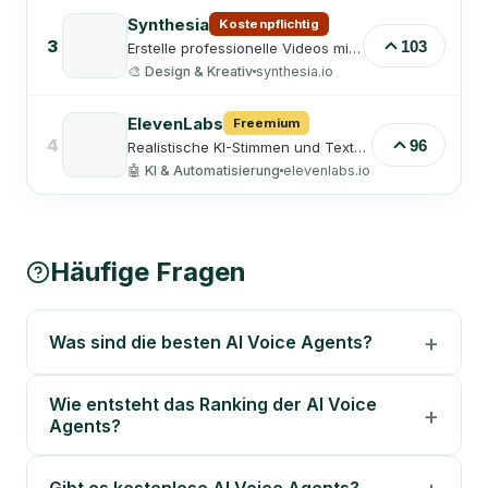
bereiten Text verwandelt – völlig
offline und ohne Cloud‑Verbindung.
Synthesia
Kostenpflichtig
Dank lokal eingebetteter KI‑Modelle
3
103
Erstelle professionelle Videos mit
(Whisper + Gemma) bleibt alles
KI-Avataren und Voiceover aus
ganz auf deinem eigenen Gerät –
🎨
Design & Kreativ
synthesia.io
reinem Text – ohne Kamera oder
ohne Konto, ohne Abo und ohne
Studio.
Nutzungslimits – und ist damit ideal
ElevenLabs
für Menschen, die Wert auf
Freemium
Datenschutz und Effizienz legen.
4
96
Realistische KI-Stimmen und Text-
to-Speech in vielen Sprachen – für
🤖
KI & Automatisierung
elevenlabs.io
Voiceovers, Hörbücher und
Synchronisation.
Häufige Fragen
Was sind die besten AI Voice Agents?
Wie entsteht das Ranking der AI Voice
Agents?