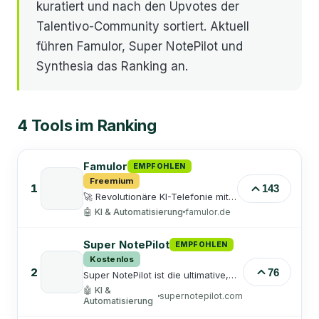
kuratiert und nach den Upvotes der
Talentivo-Community sortiert. Aktuell
führen Famulor, Super NotePilot und
Synthesia das Ranking an.
4
Tools
im Ranking
Famulor
EMPFOHLEN
Freemium
1
143
🚀 Revolutionäre KI-Telefonie mit
Prepaid-Tarif. Nie wieder
🤖
KI & Automatisierung
famulor.de
verpasste Anrufe! Famulor ist
Deutschlands führender KI-
Telefonassistent - menschlich,
Super NotePilot
EMPFOHLEN
intelligent, 24/7 verfügbar.
Kostenlos
DSGVO-konform, in der EU
2
76
Super NotePilot ist die ultimative,
gehostet. Jetzt kostenlos testen!
privat laufende
🤖
KI &
supernotepilot.com
Sprach‑zu‑Text‑AI‑App, die deine
Automatisierung
Stimme in gut strukturierten,