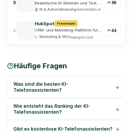
3
96
Realistische KI-Stimmen und Text-
to-Speech in vielen Sprachen – für
🤖
KI & Automatisierung
elevenlabs.io
Voiceovers, Hörbücher und
Synchronisation.
HubSpot
Freemium
4
CRM- und Marketing-Plattform für
64
Inbound-Marketing, Sales, Service
📈
Marketing & SEO
hubspot.com
und Automatisierung – mit
kostenlosem CRM-Kern.
Häufige Fragen
Was sind die besten KI-
Telefonassistenten?
Wie entsteht das Ranking der KI-
Telefonassistenten?
Gibt es kostenlose KI-Telefonassistenten?