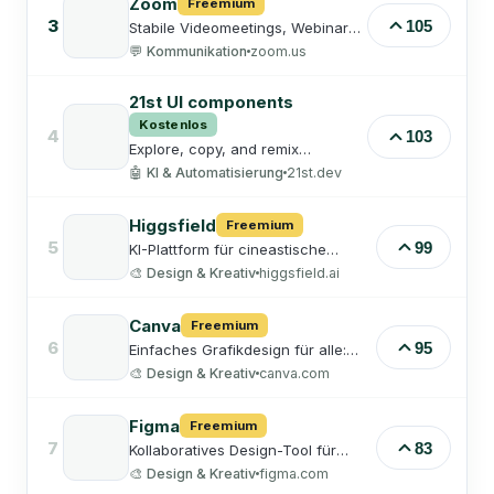
Zoom
Freemium
3
105
Stabile Videomeetings, Webinare
und Bildschirmfreigabe.
💬
Kommunikation
zoom.us
21st UI components
Kostenlos
4
103
Explore, copy, and remix
thousands of high-quality React
🤖
KI & Automatisierung
21st.dev
components published to the
21st.dev Community by designers
and developers.
Higgsfield
Freemium
5
99
KI-Plattform für cineastische
Videos und Kamerabewegungen –
🎨
Design & Kreativ
higgsfield.ai
verwandelt Bilder und Prompts in
dynamische Clips.
Canva
Freemium
6
95
Einfaches Grafikdesign für alle:
Social-Media-Posts,
🎨
Design & Kreativ
canva.com
Präsentationen, Logos und mehr
mit tausenden Vorlagen.
Figma
Freemium
7
83
Kollaboratives Design-Tool für
UI/UX, Prototyping und
🎨
Design & Kreativ
figma.com
Whiteboards – komplett im