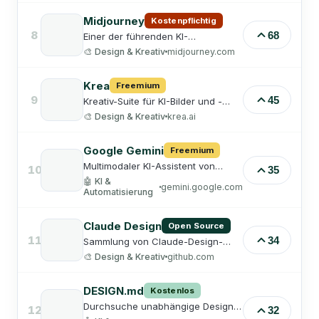
Browser, in Echtzeit im Team.
Midjourney
Kostenpflichtig
8
68
Einer der führenden KI-
Bildgeneratoren für hochwertige,
🎨
Design & Kreativ
midjourney.com
künstlerische Bilder aus
Textbeschreibungen.
Krea
Freemium
9
45
Kreativ-Suite für KI-Bilder und -
Videos mit Echtzeit-Generierung
🎨
Design & Kreativ
krea.ai
und Upscaling.
Google Gemini
Freemium
Multimodaler KI-Assistent von
10
35
Google für Text, Bild, Code und
🤖
KI &
gemini.google.com
Recherche – nahtlos in Google-
Automatisierung
Dienste integriert.
Claude Design
Open Source
11
34
Sammlung von Claude-Design-
Prompts, DESIGN.md-Rezepten und
🎨
Design & Kreativ
github.com
Workflows für hochwertige UI-/UX-
Artefakte.
DESIGN.md
Kostenlos
Durchsuche unabhängige Design-
12
32
System-Analysen beliebter