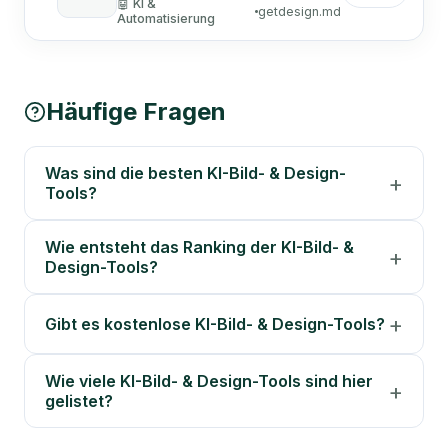
🤖
KI &
getdesign.md
Websites. Füge eine davon als
Automatisierung
Designreferenz in dein Projekt ein,
damit dein Coding-Agent sich
daran orientieren kann.
Häufige Fragen
Was sind die besten KI-Bild- & Design-
Tools?
Wie entsteht das Ranking der KI-Bild- &
Design-Tools?
Gibt es kostenlose KI-Bild- & Design-Tools?
Wie viele KI-Bild- & Design-Tools sind hier
gelistet?