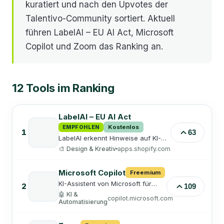
kuratiert und nach den Upvotes der
Talentivo-Community sortiert. Aktuell
führen LabelAI – EU AI Act, Microsoft
Copilot und Zoom das Ranking an.
12
Tools
im Ranking
LabelAI – EU AI Act
Kostenlos
EMPFOHLEN
1
63
LabelAI erkennt Hinweise auf KI-
generierte Bilder in Shopify-Shops,
🎨
Design & Kreativ
apps.shopify.com
ermöglicht deren Prüfung und
Kennzeichnung und zeigt
bestätigte Hinweise automatisch im
Microsoft Copilot
Freemium
Store an.
KI-Assistent von Microsoft für
2
109
Web, Office und Windows –
🤖
KI &
copilot.microsoft.com
beantwortet Fragen, schreibt
Automatisierung
Texte und erstellt Bilder.