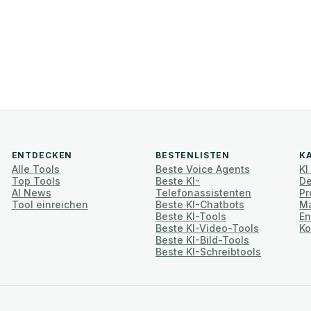
ENTDECKEN
BESTENLISTEN
K
Alle Tools
Beste Voice Agents
KI
Top Tools
Beste KI-
De
AI News
Telefonassistenten
Pr
Tool einreichen
Beste KI-Chatbots
Ma
Beste KI-Tools
En
Beste KI-Video-Tools
Ko
Beste KI-Bild-Tools
Beste KI-Schreibtools