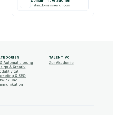
Domain mit AI Suchen
instantdomainsearch.com
ATEGORIEN
TALENTIVO
 & Automatisierung
Zur Akademie
sign & Kreativ
oduktivität
rketing & SEO
twicklung
mmunikation