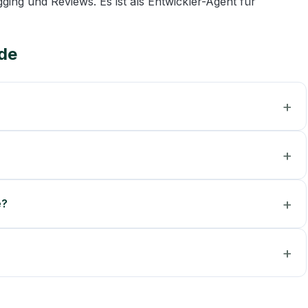
ing und Reviews. Es ist als Entwickler-Agent für 
de
e?